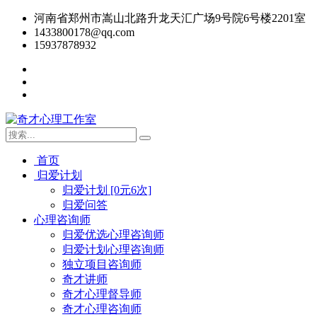
河南省郑州市嵩山北路升龙天汇广场9号院6号楼2201室
1433800178@qq.com
15937878932
首页
归爱计划
归爱计划 [0元6次]
归爱问答
心理咨询师
归爱优选心理咨询师
归爱计划心理咨询师
独立项目咨询师
奇才讲师
奇才心理督导师
奇才心理咨询师