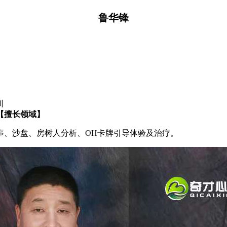
鲁华锋
训
【擅长领域】
事、沙盘、房树人分析、OH卡牌引导体验及治疗。