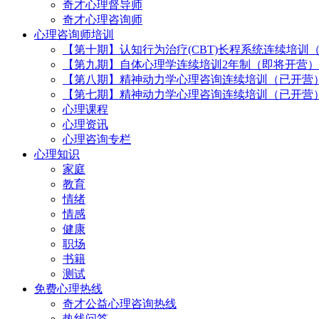
奇才心理督导师
奇才心理咨询师
心理咨询师培训
【第十期】认知行为治疗(CBT)长程系统连续培训
【第九期】自体心理学连续培训2年制（即将开营）
【第八期】精神动力学心理咨询连续培训（已开营
【第七期】精神动力学心理咨询连续培训（已开营
心理课程
心理资讯
心理咨询专栏
心理知识
家庭
教育
情绪
情感
健康
职场
书籍
测试
免费心理热线
奇才公益心理咨询热线
热线问答