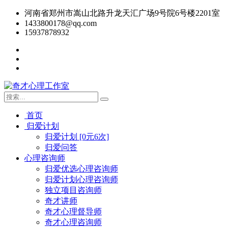
河南省郑州市嵩山北路升龙天汇广场9号院6号楼2201室
1433800178@qq.com
15937878932
首页
归爱计划
归爱计划 [0元6次]
归爱问答
心理咨询师
归爱优选心理咨询师
归爱计划心理咨询师
独立项目咨询师
奇才讲师
奇才心理督导师
奇才心理咨询师