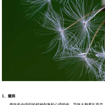
1、癔病
癔病多由强烈的精神刺激和心理损伤，导致大脑紊乱而产