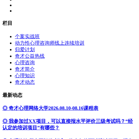
栏目
个案实战班
动力性心理咨询师线上连续培训
归爱计划
奇才公益热线
心理咨询
奇才简介
心理知识
奇才动态
最新动态
◎ 奇才心理网络大学2026.08.10-08.16课程表
◎ 我参加过XX项目，可以直接报水平评价三级考试吗？“经
认定的培训项目”有哪些？