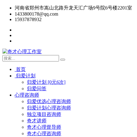
河南省郑州市嵩山北路升龙天汇广场9号院6号楼2201室
1433800178@qq.com
15937878932
首页
归爱计划
归爱计划 [0元6次]
归爱问答
心理咨询师
归爱优选心理咨询师
归爱计划心理咨询师
独立项目咨询师
奇才讲师
奇才心理督导师
奇才心理咨询师