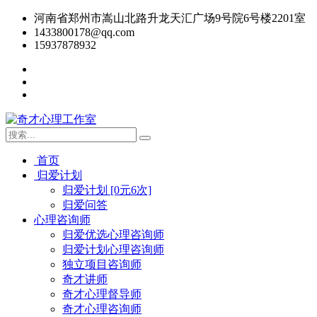
河南省郑州市嵩山北路升龙天汇广场9号院6号楼2201室
1433800178@qq.com
15937878932
首页
归爱计划
归爱计划 [0元6次]
归爱问答
心理咨询师
归爱优选心理咨询师
归爱计划心理咨询师
独立项目咨询师
奇才讲师
奇才心理督导师
奇才心理咨询师