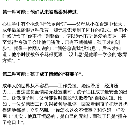
第一种可能：他们从未被温柔对待过。
心理学中有个概念叫“代际创伤”——父母从小在否定中长大，
成年后虽痛恨这种教育，却无意识复制了同样的模式。他们小
时候听惯了“你不行”“别骄傲”，便以为“打击”是爱的表达，甚
至觉得“夸孩子会让他们骄傲，只有不断挑错，孩子才能进
步”。就像一位网友说的：“我爸总说我‘没出息’，后来才知
道，他小时候被爷爷骂得更狠，‘没出息’是他唯一学会的‘教育
方式’。”
第二种可能：孩子成了情绪的“替罪羊”。
成年人的世界从不容易——工作受挫、婚姻矛盾、经济压
力……当这些负面情绪无处宣泄时，孩子往往成了最安全的出
口。贬低孩子时，父母能暂时摆脱“失败者”的自我认知。比
如，一位父亲因工作失误被领导批评，回家看到孩子把玩具扔
得满地都是，立刻怒吼：“你怎么这么不懂事？和你妈一样没
用！”其实，他真正愤怒的，是自己的无能，而孩子只是“撞在
了枪口上”。