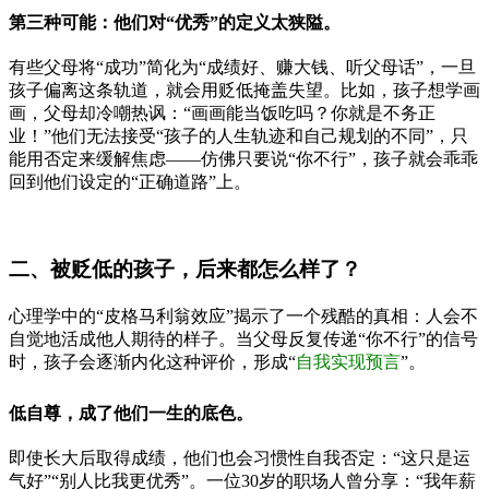
第三种可能：他们对“优秀”的定义太狭隘。
有些父母将“成功”简化为“成绩好、赚大钱、听父母话”，一旦
孩子偏离这条轨道，就会用贬低掩盖失望。比如，孩子想学画
画，父母却冷嘲热讽：“画画能当饭吃吗？你就是不务正
业！”他们无法接受“孩子的人生轨迹和自己规划的不同”，只
能用否定来缓解焦虑——仿佛只要说“你不行”，孩子就会乖乖
回到他们设定的“正确道路”上。
二、被贬低的孩子，后来都怎么样了？
心理学中的“皮格马利翁效应”揭示了一个残酷的真相：人会不
自觉地活成他人期待的样子。当父母反复传递“你不行”的信号
时，孩子会逐渐内化这种评价，形成“
自我实现预言
”。
低自尊，成了他们一生的底色。
即使长大后取得成绩，他们也会习惯性自我否定：“这只是运
气好”“别人比我更优秀”。一位30岁的职场人曾分享：“我年薪