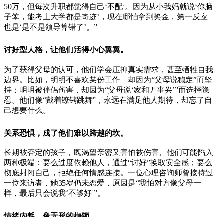
50万，但每次升职都觉得自己‘不配’。因为从小我妈就说‘你脑
子笨，能考上大学都是奇迹’，现在哪怕拿到奖金，第一反应
也是‘是不是领导算错了’。”
讨好型人格，让他们活得小心翼翼。
为了获得父母的认可，他们学会压抑真实需求，甚至牺牲自我
边界。比如，明明不喜欢某份工作，却因为“父母说稳定”而坚
持；明明被伴侣伤害，却因为“父母说‘家和万事兴’”而选择隐
忍。他们像“戴着镣铐跳舞”，永远在满足他人期待，却忘了自
己想要什么。
关系恐惧，成了他们难以跨越的坎。
长期被否定的孩子，既渴望亲密又害怕被伤害。他们可能陷入
两种极端：要么过度依赖他人，通过“讨好”换取安全感；要么
彻底封闭自己，拒绝任何情感连接。一位心理咨询师曾接待过
一位来访者，她35岁仍未恋爱，原因是“我怕对方像父母一
样，最后只会说我‘不够好’”。
情绪内耗，像无形的枷锁。