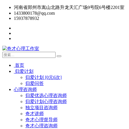
河南省郑州市嵩山北路升龙天汇广场9号院6号楼2201室
1433800178@qq.com
15937878932
首页
归爱计划
归爱计划 [0元6次]
归爱问答
心理咨询师
归爱优选心理咨询师
归爱计划心理咨询师
独立项目咨询师
奇才讲师
奇才心理督导师
奇才心理咨询师