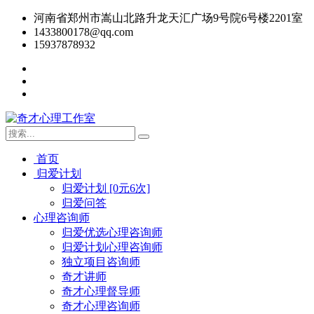
河南省郑州市嵩山北路升龙天汇广场9号院6号楼2201室
1433800178@qq.com
15937878932
首页
归爱计划
归爱计划 [0元6次]
归爱问答
心理咨询师
归爱优选心理咨询师
归爱计划心理咨询师
独立项目咨询师
奇才讲师
奇才心理督导师
奇才心理咨询师