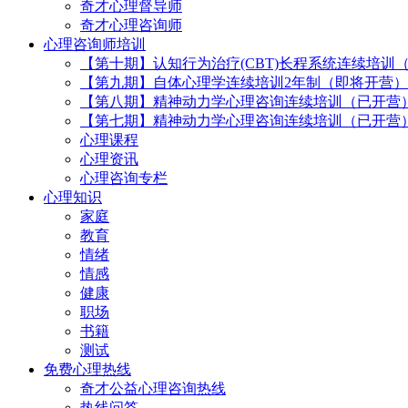
奇才心理督导师
奇才心理咨询师
心理咨询师培训
【第十期】认知行为治疗(CBT)长程系统连续培训
【第九期】自体心理学连续培训2年制（即将开营）
【第八期】精神动力学心理咨询连续培训（已开营
【第七期】精神动力学心理咨询连续培训（已开营
心理课程
心理资讯
心理咨询专栏
心理知识
家庭
教育
情绪
情感
健康
职场
书籍
测试
免费心理热线
奇才公益心理咨询热线
热线问答