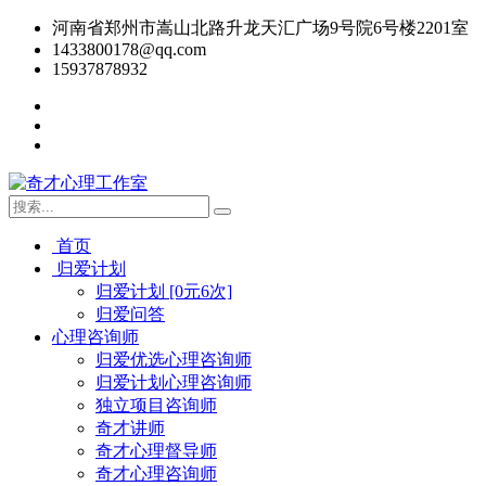
河南省郑州市嵩山北路升龙天汇广场9号院6号楼2201室
1433800178@qq.com
15937878932
首页
归爱计划
归爱计划 [0元6次]
归爱问答
心理咨询师
归爱优选心理咨询师
归爱计划心理咨询师
独立项目咨询师
奇才讲师
奇才心理督导师
奇才心理咨询师