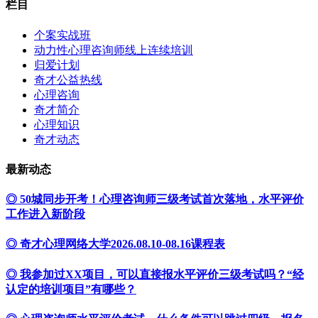
栏目
个案实战班
动力性心理咨询师线上连续培训
归爱计划
奇才公益热线
心理咨询
奇才简介
心理知识
奇才动态
最新动态
◎ 50城同步开考！心理咨询师三级考试首次落地，水平评价
工作进入新阶段
◎ 奇才心理网络大学2026.08.10-08.16课程表
◎ 我参加过XX项目，可以直接报水平评价三级考试吗？“经
认定的培训项目”有哪些？