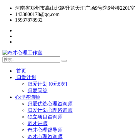
河南省郑州市嵩山北路升龙天汇广场9号院6号楼2201室
1433800178@qq.com
15937878932
首页
归爱计划
归爱计划 [0元6次]
归爱问答
心理咨询师
归爱优选心理咨询师
归爱计划心理咨询师
独立项目咨询师
奇才讲师
奇才心理督导师
奇才心理咨询师