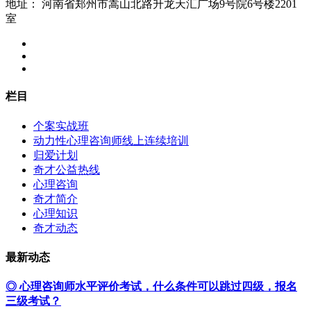
地址：
河南省郑州市嵩山北路升龙天汇广场9号院6号楼2201
室
栏目
个案实战班
动力性心理咨询师线上连续培训
归爱计划
奇才公益热线
心理咨询
奇才简介
心理知识
奇才动态
最新动态
◎ 心理咨询师水平评价考试，什么条件可以跳过四级，报名
三级考试？