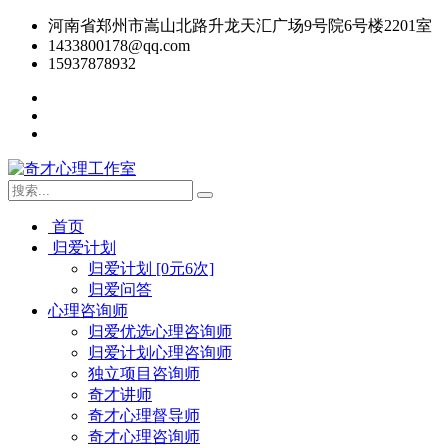
河南省郑州市嵩山北路升龙天汇广场9号院6号楼2201室
1433800178@qq.com
15937878932
首页
归爱计划
归爱计划 [0元6次]
归爱问答
心理咨询师
归爱优选心理咨询师
归爱计划心理咨询师
独立项目咨询师
奇才讲师
奇才心理督导师
奇才心理咨询师