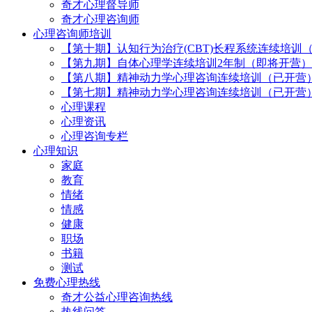
奇才心理督导师
奇才心理咨询师
心理咨询师培训
【第十期】认知行为治疗(CBT)长程系统连续培训
【第九期】自体心理学连续培训2年制（即将开营）
【第八期】精神动力学心理咨询连续培训（已开营
【第七期】精神动力学心理咨询连续培训（已开营
心理课程
心理资讯
心理咨询专栏
心理知识
家庭
教育
情绪
情感
健康
职场
书籍
测试
免费心理热线
奇才公益心理咨询热线
热线问答