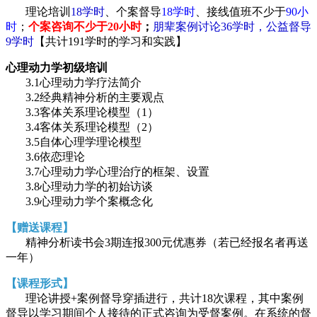
理论培训
18学时
、个案督导
18学时
、接线值班不少于
90小
时
；
个案咨询不少于20小时
；
朋辈案例讨论36学时，公益督导
9学时
【共计191学时的学习和实践】
心理动力学初级培训
3.1心理动力学疗法简介
3.2经典精神分析的主要观点
3.3客体关系理论模型（1）
3.4客体关系理论模型（2）
3.5自体心理学理论模型
3.6依恋理论
3.7心理动力学心理治疗的框架、设置
3.8心理动力学的初始访谈
3.9心理动力学个案概念化
【赠送课程】
精神分析读书会3期连报300元优惠券（若已经报名者再送
一年）
【课程形式】
理论讲授+案例督导穿插进行，共计18次课程，其中案例
督导以学习期间个人接待的正式咨询为受督案例。在系统的督