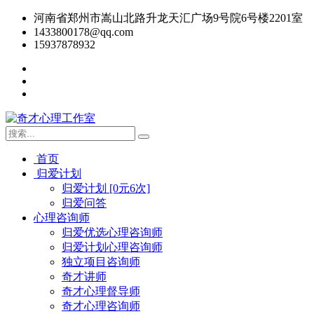
河南省郑州市嵩山北路升龙天汇广场9号院6号楼2201室
1433800178@qq.com
15937878932
首页
归爱计划
归爱计划 [0元6次]
归爱问答
心理咨询师
归爱优选心理咨询师
归爱计划心理咨询师
独立项目咨询师
奇才讲师
奇才心理督导师
奇才心理咨询师