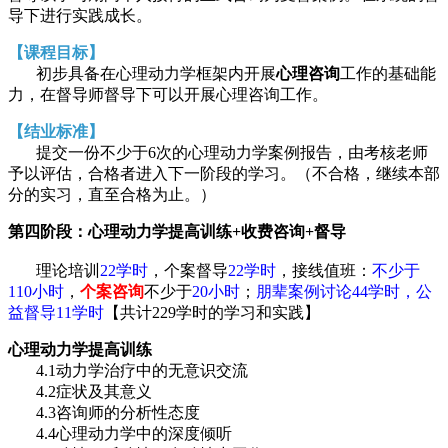
导下进行实践成长。
【课程目标】
初步具备在心理动力学框架内开展
心理咨询
工作的基础能
力，在督导师督导下可以开展心理咨询工作。
【结业标准】
提交一份不少于6次的心理动力学案例报告，由考核老师
予以评估，合格者进入下一阶段的学习。（不合格，继续本部
分的实习，直至合格为止。）
第四阶段：心理动力学提高训练+收费咨询+督导
理论培训
22学时
，个案督导
22学时
，接线值班：
不少于
110小时
，
个案咨询
不少于
20小时
；
朋辈案例讨论44学时，公
益督导11学时
【共计229学时的学习和实践】
心理动力学提高训练
4.1动力学治疗中的无意识交流
4.2症状及其意义
4.3咨询师的分析性态度
4.4心理动力学中的深度倾听