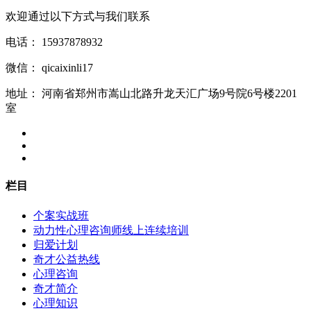
欢迎通过以下方式与我们联系
电话：
15937878932
微信：
qicaixinli17
地址：
河南省郑州市嵩山北路升龙天汇广场9号院6号楼2201
室
栏目
个案实战班
动力性心理咨询师线上连续培训
归爱计划
奇才公益热线
心理咨询
奇才简介
心理知识