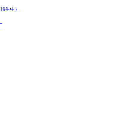
（招生中）
）
）