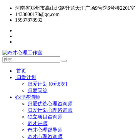
河南省郑州市嵩山北路升龙天汇广场9号院6号楼2201室
1433800178@qq.com
15937878932
首页
归爱计划
归爱计划 [0元6次]
归爱问答
心理咨询师
归爱优选心理咨询师
归爱计划心理咨询师
独立项目咨询师
奇才讲师
奇才心理督导师
奇才心理咨询师