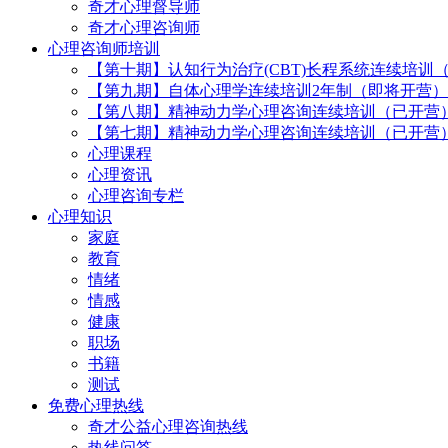
奇才心理督导师
奇才心理咨询师
心理咨询师培训
【第十期】认知行为治疗(CBT)长程系统连续培训
【第九期】自体心理学连续培训2年制（即将开营）
【第八期】精神动力学心理咨询连续培训（已开营
【第七期】精神动力学心理咨询连续培训（已开营
心理课程
心理资讯
心理咨询专栏
心理知识
家庭
教育
情绪
情感
健康
职场
书籍
测试
免费心理热线
奇才公益心理咨询热线
热线问答