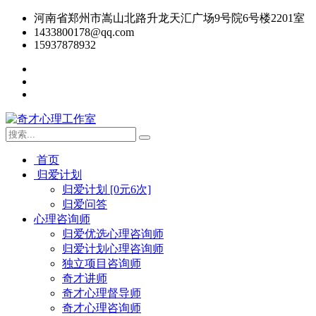
河南省郑州市嵩山北路升龙天汇广场9号院6号楼2201室
1433800178@qq.com
15937878932
首页
归爱计划
归爱计划 [0元6次]
归爱问答
心理咨询师
归爱优选心理咨询师
归爱计划心理咨询师
独立项目咨询师
奇才讲师
奇才心理督导师
奇才心理咨询师