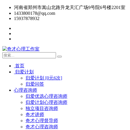
河南省郑州市嵩山北路升龙天汇广场9号院6号楼2201室
1433800178@qq.com
15937878932
首页
归爱计划
归爱计划 [0元6次]
归爱问答
心理咨询师
归爱优选心理咨询师
归爱计划心理咨询师
独立项目咨询师
奇才讲师
奇才心理督导师
奇才心理咨询师