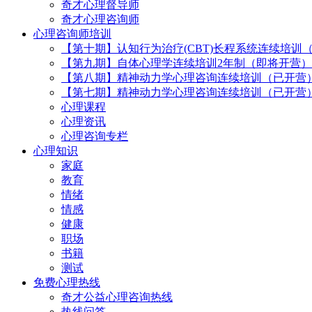
奇才心理督导师
奇才心理咨询师
心理咨询师培训
【第十期】认知行为治疗(CBT)长程系统连续培训
【第九期】自体心理学连续培训2年制（即将开营）
【第八期】精神动力学心理咨询连续培训（已开营
【第七期】精神动力学心理咨询连续培训（已开营
心理课程
心理资讯
心理咨询专栏
心理知识
家庭
教育
情绪
情感
健康
职场
书籍
测试
免费心理热线
奇才公益心理咨询热线
热线问答