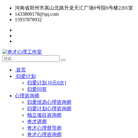
河南省郑州市嵩山北路升龙天汇广场9号院6号楼2201室
1433800178@qq.com
15937878932
首页
归爱计划
归爱计划 [0元6次]
归爱问答
心理咨询师
归爱优选心理咨询师
归爱计划心理咨询师
独立项目咨询师
奇才讲师
奇才心理督导师
奇才心理咨询师