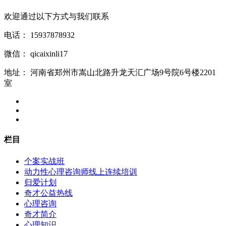
欢迎通过以下方式与我们联系
电话：
15937878932
微信：
qicaixinli17
地址：
河南省郑州市嵩山北路升龙天汇广场9号院6号楼2201
室
栏目
个案实战班
动力性心理咨询师线上连续培训
归爱计划
奇才公益热线
心理咨询
奇才简介
心理知识