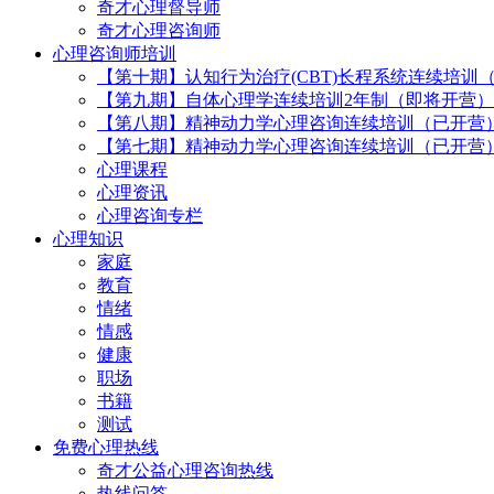
奇才心理督导师
奇才心理咨询师
心理咨询师培训
【第十期】认知行为治疗(CBT)长程系统连续培训
【第九期】自体心理学连续培训2年制（即将开营）
【第八期】精神动力学心理咨询连续培训（已开营
【第七期】精神动力学心理咨询连续培训（已开营
心理课程
心理资讯
心理咨询专栏
心理知识
家庭
教育
情绪
情感
健康
职场
书籍
测试
免费心理热线
奇才公益心理咨询热线
热线问答