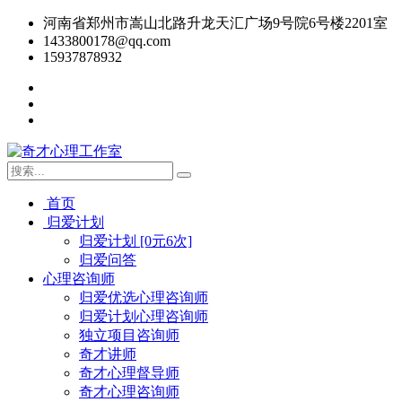
河南省郑州市嵩山北路升龙天汇广场9号院6号楼2201室
1433800178@qq.com
15937878932
首页
归爱计划
归爱计划 [0元6次]
归爱问答
心理咨询师
归爱优选心理咨询师
归爱计划心理咨询师
独立项目咨询师
奇才讲师
奇才心理督导师
奇才心理咨询师