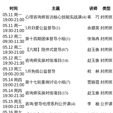
时间
主题
讲师
类型
05.11 周一
心理咨询师首访核心技能实战课(4)
蒋 巧
封闭班
19:00-21:00
05.11 周一
5月归爱公益督导(1)
余腊英
封闭班
19:30-21:00
05.12 周二
第十四期团体督导小组(1)
张旭冉
封闭班
09:30-11:30
05.12 周二
【六期】陪伴式督导(67)
赵玉焕
封闭班
19:30-21:00
05.12 周二
咨询师实操对练项目(14)
赵玉焕
封闭班
19:30-21:30
05.13 周三
5月热线公益督导
程 林
封闭班
19:00-20:30
05.14 周四
第十七轮案例讨论小组(7)
贾丽霞
封闭班
19:00-21:00
05.14 周四
咨询师实操对练项目(15)
赵玉焕
封闭班
19:30-21:30
05.15 周五
咨询/督导伦理系列公开课(4)
李 杨
公开课
19:00-21:00
05.16 周六