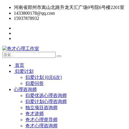
河南省郑州市嵩山北路升龙天汇广场9号院6号楼2201室
1433800178@qq.com
15937878932
首页
归爱计划
归爱计划 [0元6次]
归爱问答
心理咨询师
归爱优选心理咨询师
归爱计划心理咨询师
独立项目咨询师
奇才讲师
奇才心理督导师
奇才心理咨询师