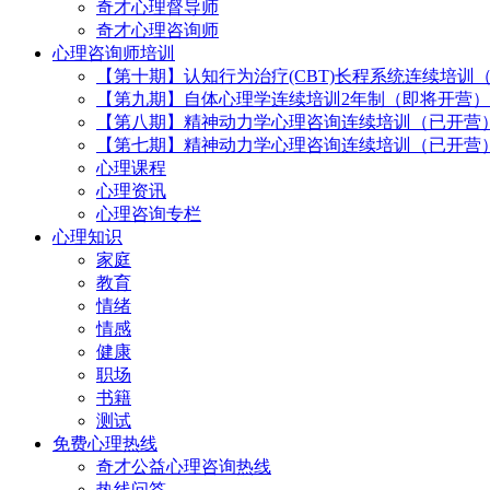
奇才心理督导师
奇才心理咨询师
心理咨询师培训
【第十期】认知行为治疗(CBT)长程系统连续培训
【第九期】自体心理学连续培训2年制（即将开营）
【第八期】精神动力学心理咨询连续培训（已开营
【第七期】精神动力学心理咨询连续培训（已开营
心理课程
心理资讯
心理咨询专栏
心理知识
家庭
教育
情绪
情感
健康
职场
书籍
测试
免费心理热线
奇才公益心理咨询热线
热线问答