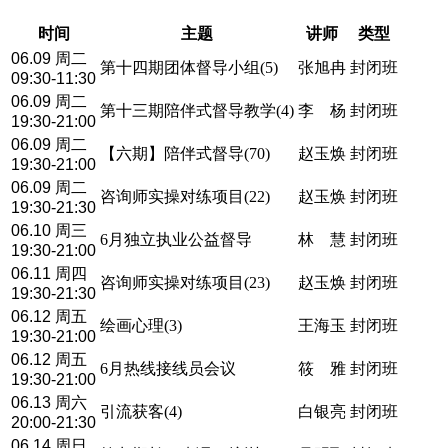
时间
主题
讲师
类型
06.09 周二
第十四期团体督导小组(5)
张旭冉
封闭班
09:30-11:30
06.09 周二
第十三期陪伴式督导教学(4)
李 杨
封闭班
19:30-21:00
06.09 周二
【六期】陪伴式督导(70)
赵玉焕
封闭班
19:30-21:00
06.09 周二
咨询师实操对练项目(22)
赵玉焕
封闭班
19:30-21:30
06.10 周三
6月独立执业公益督导
林 慧
封闭班
19:30-21:00
06.11 周四
咨询师实操对练项目(23)
赵玉焕
封闭班
19:30-21:30
06.12 周五
绘画心理(3)
王海玉
封闭班
19:30-21:00
06.12 周五
6月热线接线员会议
筱 雅
封闭班
19:30-21:00
06.13 周六
引流获客(4)
白银亮
封闭班
20:00-21:30
06.14 周日