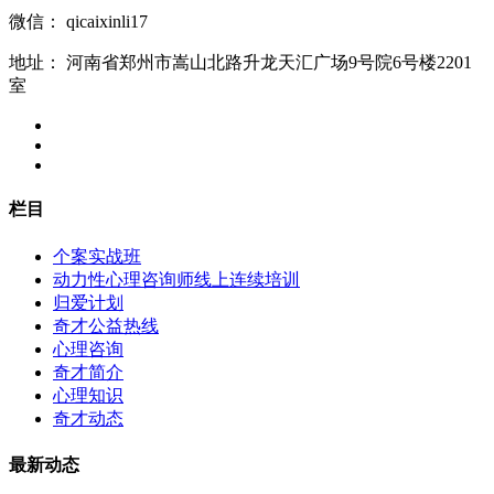
微信：
qicaixinli17
地址：
河南省郑州市嵩山北路升龙天汇广场9号院6号楼2201
室
栏目
个案实战班
动力性心理咨询师线上连续培训
归爱计划
奇才公益热线
心理咨询
奇才简介
心理知识
奇才动态
最新动态