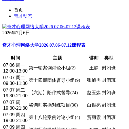
首页
奇才动态
2026年7月6日
奇才心理网络大学2026.07.06-07.12课程表
时间
主题
讲师
类型
07.06 周一
第一轮案例讨论小组(2)
王静
封闭班
12:00-13:00
07.07 周二
第十四期团体督导小组(9)
张旭冉
封闭班
09:30-11:30
07.07 周二
【六期】陪伴式督导(74)
赵玉焕
封闭班
19:30-21:00
07.07 周二
咨询师实操对练项目(30)
白银亮
封闭班
19:30-21:30
07.09 周四
第十八轮案例讨论小组(4)
贾丽霞
封闭班
19:00-21:00
07.09 周四