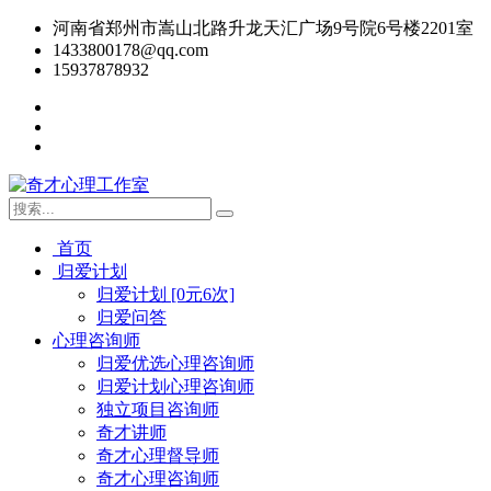
河南省郑州市嵩山北路升龙天汇广场9号院6号楼2201室
1433800178@qq.com
15937878932
首页
归爱计划
归爱计划 [0元6次]
归爱问答
心理咨询师
归爱优选心理咨询师
归爱计划心理咨询师
独立项目咨询师
奇才讲师
奇才心理督导师
奇才心理咨询师