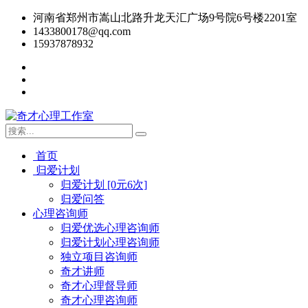
河南省郑州市嵩山北路升龙天汇广场9号院6号楼2201室
1433800178@qq.com
15937878932
首页
归爱计划
归爱计划 [0元6次]
归爱问答
心理咨询师
归爱优选心理咨询师
归爱计划心理咨询师
独立项目咨询师
奇才讲师
奇才心理督导师
奇才心理咨询师