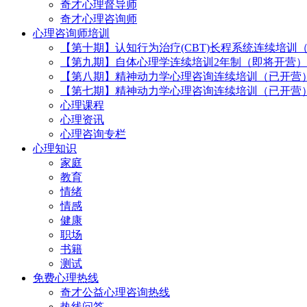
奇才心理督导师
奇才心理咨询师
心理咨询师培训
【第十期】认知行为治疗(CBT)长程系统连续培训
【第九期】自体心理学连续培训2年制（即将开营）
【第八期】精神动力学心理咨询连续培训（已开营
【第七期】精神动力学心理咨询连续培训（已开营
心理课程
心理资讯
心理咨询专栏
心理知识
家庭
教育
情绪
情感
健康
职场
书籍
测试
免费心理热线
奇才公益心理咨询热线
热线问答