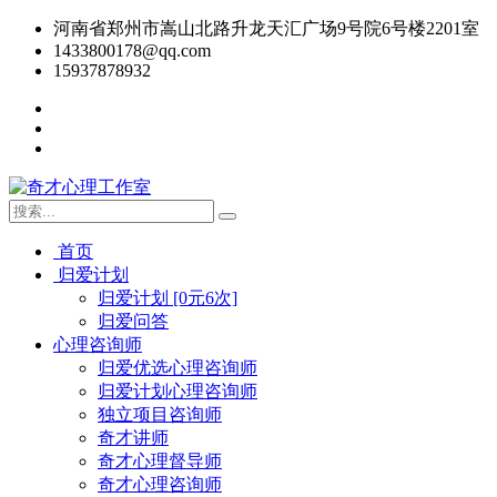
河南省郑州市嵩山北路升龙天汇广场9号院6号楼2201室
1433800178@qq.com
15937878932
首页
归爱计划
归爱计划 [0元6次]
归爱问答
心理咨询师
归爱优选心理咨询师
归爱计划心理咨询师
独立项目咨询师
奇才讲师
奇才心理督导师
奇才心理咨询师