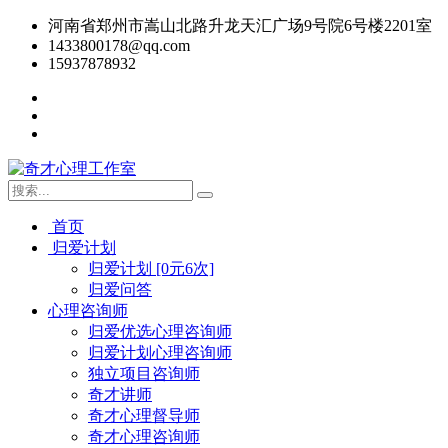
河南省郑州市嵩山北路升龙天汇广场9号院6号楼2201室
1433800178@qq.com
15937878932
首页
归爱计划
归爱计划 [0元6次]
归爱问答
心理咨询师
归爱优选心理咨询师
归爱计划心理咨询师
独立项目咨询师
奇才讲师
奇才心理督导师
奇才心理咨询师