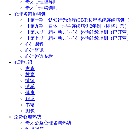
奇才心理督导师
奇才心理咨询师
心理咨询师培训
【第十期】认知行为治疗(CBT)长程系统连续培训
【第九期】自体心理学连续培训2年制（即将开营）
【第八期】精神动力学心理咨询连续培训（已开营
【第七期】精神动力学心理咨询连续培训（已开营
心理课程
心理资讯
心理咨询专栏
心理知识
家庭
教育
情绪
情感
健康
职场
书籍
测试
免费心理热线
奇才公益心理咨询热线
热线问答