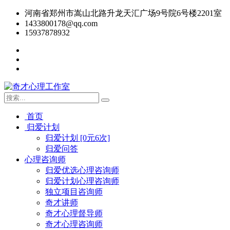
河南省郑州市嵩山北路升龙天汇广场9号院6号楼2201室
1433800178@qq.com
15937878932
首页
归爱计划
归爱计划 [0元6次]
归爱问答
心理咨询师
归爱优选心理咨询师
归爱计划心理咨询师
独立项目咨询师
奇才讲师
奇才心理督导师
奇才心理咨询师