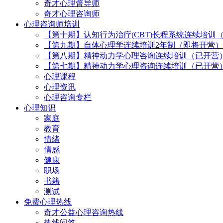
奇才心理督导师
奇才心理咨询师
心理咨询师培训
【第十期】认知行为治疗(CBT)长程系统连续培训
【第九期】自体心理学连续培训2年制（即将开营）
【第八期】精神动力学心理咨询连续培训（已开营
【第七期】精神动力学心理咨询连续培训（已开营
心理课程
心理资讯
心理咨询专栏
心理知识
家庭
教育
情绪
情感
健康
职场
书籍
测试
免费心理热线
奇才公益心理咨询热线
热线问答