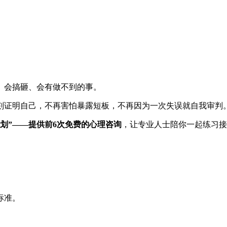
、会搞砸、会有做不到的事。
刻证明自己，不再害怕暴露短板，不再因为一次失误就自我审判
计划”——提供
前
6次
免费的
心理咨询
，让专业人士陪你一起练习接
标准。