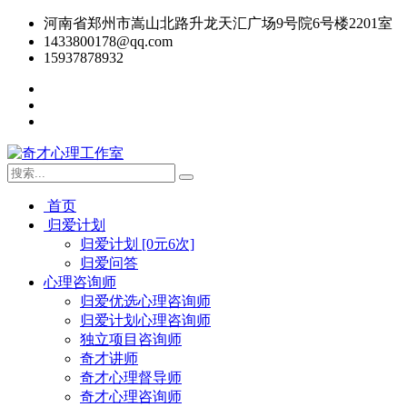
河南省郑州市嵩山北路升龙天汇广场9号院6号楼2201室
1433800178@qq.com
15937878932
首页
归爱计划
归爱计划 [0元6次]
归爱问答
心理咨询师
归爱优选心理咨询师
归爱计划心理咨询师
独立项目咨询师
奇才讲师
奇才心理督导师
奇才心理咨询师