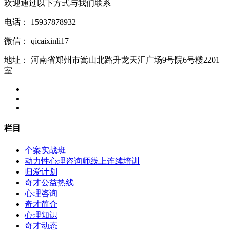
欢迎通过以下方式与我们联系
电话：
15937878932
微信：
qicaixinli17
地址：
河南省郑州市嵩山北路升龙天汇广场9号院6号楼2201
室
栏目
个案实战班
动力性心理咨询师线上连续培训
归爱计划
奇才公益热线
心理咨询
奇才简介
心理知识
奇才动态