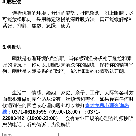
4.放松法
选择优雅的环境，舒适的姿势，排除杂念，闭上眼睛，尽
可能放松肌肉，采用稳定缓慢的深呼吸方法，真正能缓解精神
紧张、抑郁、焦虑、急躁、疲劳。
5.幽默法
幽默是心理环境的“空调”。当你感到沮丧或处于尴尬和紧
张的情况下，你可以用幽默来解决你的困境，保持你的精神平
衡。幽默是人际关系的润滑剂，能让沉重的心情豁达开朗。
生活中，情感、婚姻、家庭、亲子、工作、人际等各种方
面都很难做到完全适从没有一丝烦恼和需求，如果你在任何时
候遇到任何困惑或心理问题都可以拨打
奇才免费心理咨询热
线：
0371-86169595（09
:
00-18
:
00）
；
0371-
22993442（19
:
00-23
:
00）
，会有专业正规的心理咨询师接听
您的电话，听您倾诉，为您解忧。