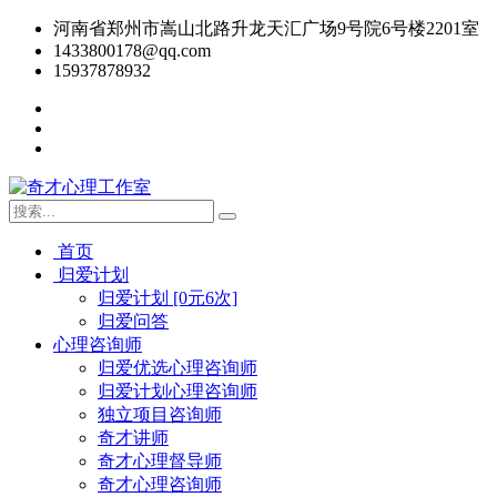
河南省郑州市嵩山北路升龙天汇广场9号院6号楼2201室
1433800178@qq.com
15937878932
首页
归爱计划
归爱计划 [0元6次]
归爱问答
心理咨询师
归爱优选心理咨询师
归爱计划心理咨询师
独立项目咨询师
奇才讲师
奇才心理督导师
奇才心理咨询师