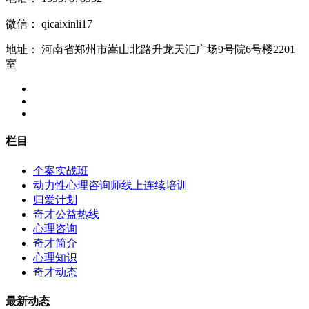
微信：
qicaixinli17
地址：
河南省郑州市嵩山北路升龙天汇广场9号院6号楼2201
室
栏目
个案实战班
动力性心理咨询师线上连续培训
归爱计划
奇才公益热线
心理咨询
奇才简介
心理知识
奇才动态
最新动态