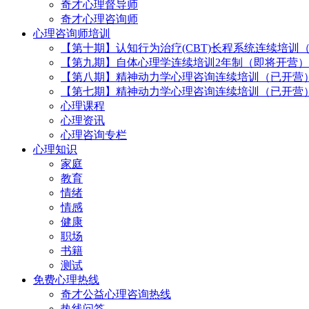
奇才心理督导师
奇才心理咨询师
心理咨询师培训
【第十期】认知行为治疗(CBT)长程系统连续培训
【第九期】自体心理学连续培训2年制（即将开营）
【第八期】精神动力学心理咨询连续培训（已开营
【第七期】精神动力学心理咨询连续培训（已开营
心理课程
心理资讯
心理咨询专栏
心理知识
家庭
教育
情绪
情感
健康
职场
书籍
测试
免费心理热线
奇才公益心理咨询热线
热线问答