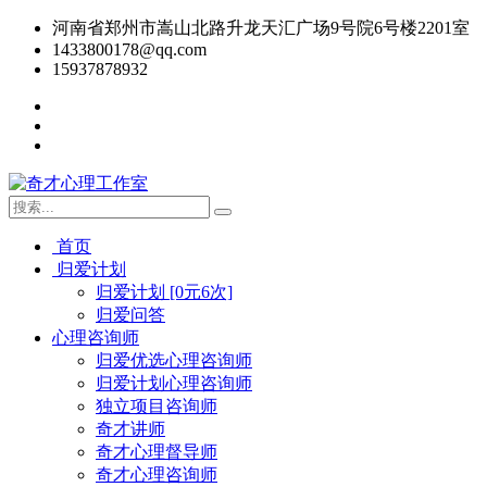
河南省郑州市嵩山北路升龙天汇广场9号院6号楼2201室
1433800178@qq.com
15937878932
首页
归爱计划
归爱计划 [0元6次]
归爱问答
心理咨询师
归爱优选心理咨询师
归爱计划心理咨询师
独立项目咨询师
奇才讲师
奇才心理督导师
奇才心理咨询师