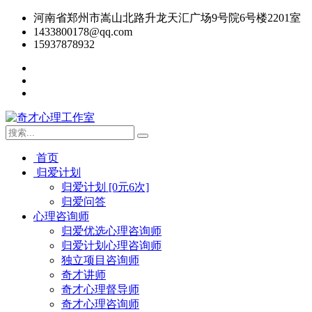
河南省郑州市嵩山北路升龙天汇广场9号院6号楼2201室
1433800178@qq.com
15937878932
首页
归爱计划
归爱计划 [0元6次]
归爱问答
心理咨询师
归爱优选心理咨询师
归爱计划心理咨询师
独立项目咨询师
奇才讲师
奇才心理督导师
奇才心理咨询师