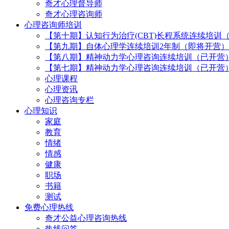
奇才心理督导师
奇才心理咨询师
心理咨询师培训
【第十期】认知行为治疗(CBT)长程系统连续培训
【第九期】自体心理学连续培训2年制（即将开营）
【第八期】精神动力学心理咨询连续培训（已开营
【第七期】精神动力学心理咨询连续培训（已开营
心理课程
心理资讯
心理咨询专栏
心理知识
家庭
教育
情绪
情感
健康
职场
书籍
测试
免费心理热线
奇才公益心理咨询热线
热线问答