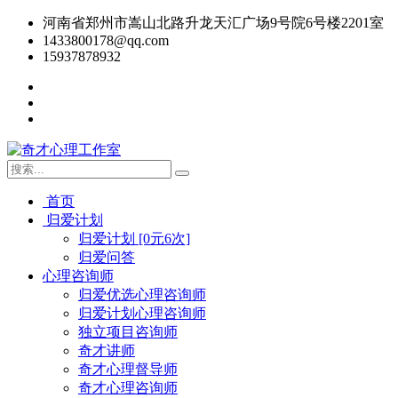
河南省郑州市嵩山北路升龙天汇广场9号院6号楼2201室
1433800178@qq.com
15937878932
首页
归爱计划
归爱计划 [0元6次]
归爱问答
心理咨询师
归爱优选心理咨询师
归爱计划心理咨询师
独立项目咨询师
奇才讲师
奇才心理督导师
奇才心理咨询师