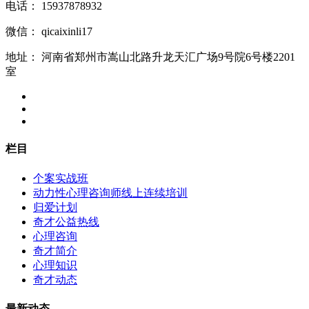
电话：
15937878932
微信：
qicaixinli17
地址：
河南省郑州市嵩山北路升龙天汇广场9号院6号楼2201
室
栏目
个案实战班
动力性心理咨询师线上连续培训
归爱计划
奇才公益热线
心理咨询
奇才简介
心理知识
奇才动态
最新动态