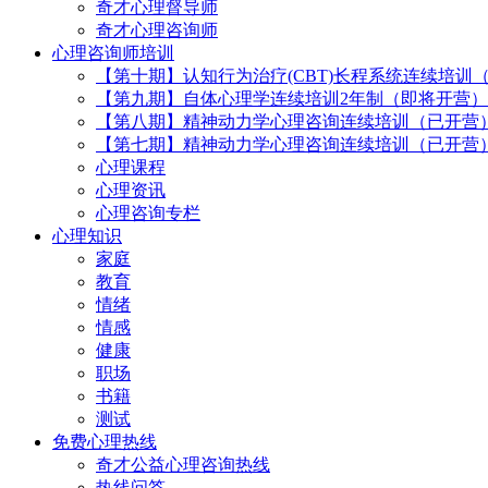
奇才心理督导师
奇才心理咨询师
心理咨询师培训
【第十期】认知行为治疗(CBT)长程系统连续培训
【第九期】自体心理学连续培训2年制（即将开营）
【第八期】精神动力学心理咨询连续培训（已开营
【第七期】精神动力学心理咨询连续培训（已开营
心理课程
心理资讯
心理咨询专栏
心理知识
家庭
教育
情绪
情感
健康
职场
书籍
测试
免费心理热线
奇才公益心理咨询热线
热线问答