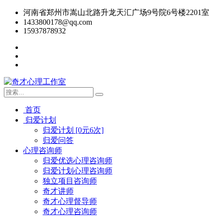
河南省郑州市嵩山北路升龙天汇广场9号院6号楼2201室
1433800178@qq.com
15937878932
首页
归爱计划
归爱计划 [0元6次]
归爱问答
心理咨询师
归爱优选心理咨询师
归爱计划心理咨询师
独立项目咨询师
奇才讲师
奇才心理督导师
奇才心理咨询师