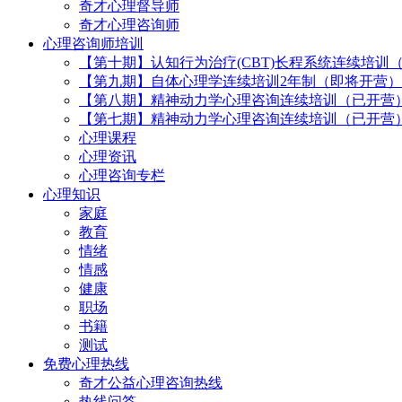
奇才心理督导师
奇才心理咨询师
心理咨询师培训
【第十期】认知行为治疗(CBT)长程系统连续培训
【第九期】自体心理学连续培训2年制（即将开营）
【第八期】精神动力学心理咨询连续培训（已开营
【第七期】精神动力学心理咨询连续培训（已开营
心理课程
心理资讯
心理咨询专栏
心理知识
家庭
教育
情绪
情感
健康
职场
书籍
测试
免费心理热线
奇才公益心理咨询热线
热线问答