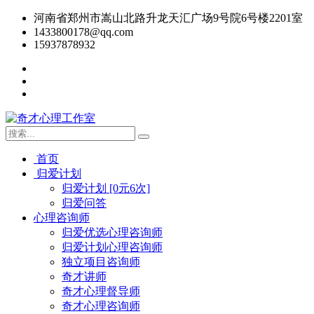
河南省郑州市嵩山北路升龙天汇广场9号院6号楼2201室
1433800178@qq.com
15937878932
首页
归爱计划
归爱计划 [0元6次]
归爱问答
心理咨询师
归爱优选心理咨询师
归爱计划心理咨询师
独立项目咨询师
奇才讲师
奇才心理督导师
奇才心理咨询师