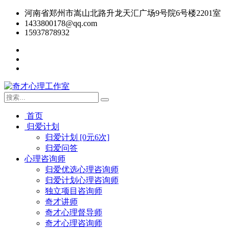
河南省郑州市嵩山北路升龙天汇广场9号院6号楼2201室
1433800178@qq.com
15937878932
首页
归爱计划
归爱计划 [0元6次]
归爱问答
心理咨询师
归爱优选心理咨询师
归爱计划心理咨询师
独立项目咨询师
奇才讲师
奇才心理督导师
奇才心理咨询师