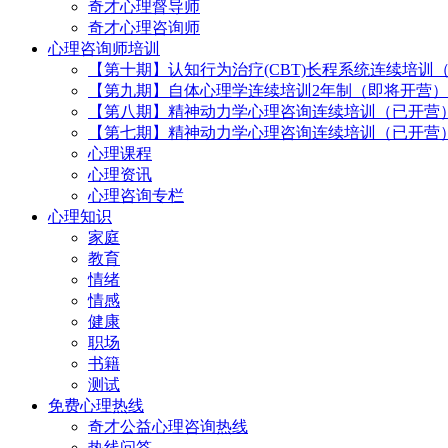
奇才心理督导师
奇才心理咨询师
心理咨询师培训
【第十期】认知行为治疗(CBT)长程系统连续培训
【第九期】自体心理学连续培训2年制（即将开营）
【第八期】精神动力学心理咨询连续培训（已开营
【第七期】精神动力学心理咨询连续培训（已开营
心理课程
心理资讯
心理咨询专栏
心理知识
家庭
教育
情绪
情感
健康
职场
书籍
测试
免费心理热线
奇才公益心理咨询热线
热线问答