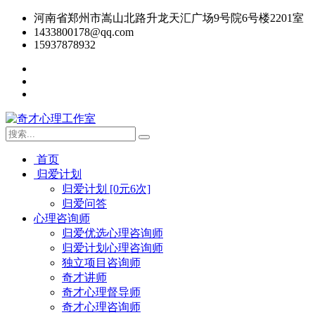
河南省郑州市嵩山北路升龙天汇广场9号院6号楼2201室
1433800178@qq.com
15937878932
首页
归爱计划
归爱计划 [0元6次]
归爱问答
心理咨询师
归爱优选心理咨询师
归爱计划心理咨询师
独立项目咨询师
奇才讲师
奇才心理督导师
奇才心理咨询师