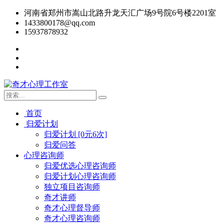
河南省郑州市嵩山北路升龙天汇广场9号院6号楼2201室
1433800178@qq.com
15937878932
首页
归爱计划
归爱计划 [0元6次]
归爱问答
心理咨询师
归爱优选心理咨询师
归爱计划心理咨询师
独立项目咨询师
奇才讲师
奇才心理督导师
奇才心理咨询师