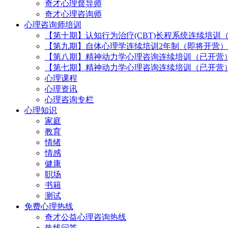
奇才心理督导师
奇才心理咨询师
心理咨询师培训
【第十期】认知行为治疗(CBT)长程系统连续培训
【第九期】自体心理学连续培训2年制（即将开营）
【第八期】精神动力学心理咨询连续培训（已开营
【第七期】精神动力学心理咨询连续培训（已开营
心理课程
心理资讯
心理咨询专栏
心理知识
家庭
教育
情绪
情感
健康
职场
书籍
测试
免费心理热线
奇才公益心理咨询热线
热线问答