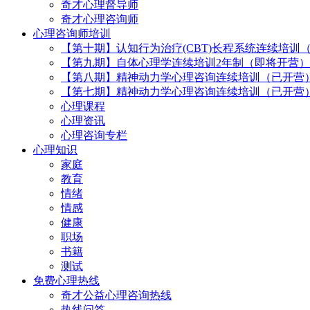
奇才心理督导师
奇才心理咨询师
心理咨询师培训
【第十期】认知行为治疗(CBT)长程系统连续培训
【第九期】自体心理学连续培训2年制（即将开营）
【第八期】精神动力学心理咨询连续培训（已开营
【第七期】精神动力学心理咨询连续培训（已开营
心理课程
心理资讯
心理咨询专栏
心理知识
家庭
教育
情绪
情感
健康
职场
书籍
测试
免费心理热线
奇才公益心理咨询热线
热线问答