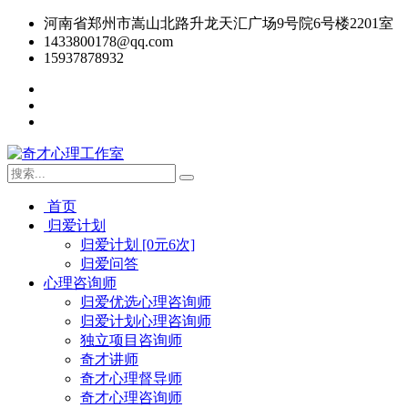
河南省郑州市嵩山北路升龙天汇广场9号院6号楼2201室
1433800178@qq.com
15937878932
首页
归爱计划
归爱计划 [0元6次]
归爱问答
心理咨询师
归爱优选心理咨询师
归爱计划心理咨询师
独立项目咨询师
奇才讲师
奇才心理督导师
奇才心理咨询师