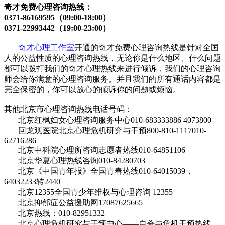
奇才免费心理咨询热线：
0371-86169595（09
:
00-18
:
00）
0371-22993442（19
:
00-23
:
00）
奇才心理工作室
开通的奇才免费心理咨询热线是针对全国
人的公益性质的心理咨询热线，无论你是什么地区、什么问题
都可以拨打我们的奇才心理热线来进行倾诉，我们的心理咨询
师会给你满意的心理咨询服务。并且我们的所有通话内容都是
完全保密的，你可以放心的倾诉你的问题或烦恼。
其他北京市心理咨询热线电话号码：
北京红枫妇女心理咨询服务中心010-683333886 4073800
回龙观医院北京心理危机研究与干预800-810-1117010-
62716286
北京中科院心理所咨询志愿者热线010-64851106
北京华夏心理热线咨询010-84280703
北京《中国青年报》全国青春热线010-64015039，
64032233转2440
北京12355全国青少年维权与心理咨询 12355
北京抑郁症公益援助网17087625665
北京热线：010-82951332
北京心理危机研究与干预中心——自杀与危机干预热线