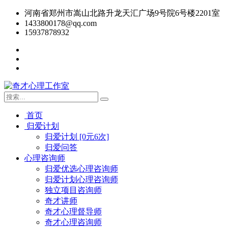
河南省郑州市嵩山北路升龙天汇广场9号院6号楼2201室
1433800178@qq.com
15937878932
首页
归爱计划
归爱计划 [0元6次]
归爱问答
心理咨询师
归爱优选心理咨询师
归爱计划心理咨询师
独立项目咨询师
奇才讲师
奇才心理督导师
奇才心理咨询师