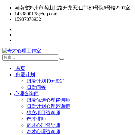
河南省郑州市嵩山北路升龙天汇广场9号院6号楼2201室
1433800178@qq.com
15937878932
首页
归爱计划
归爱计划 [0元6次]
归爱问答
心理咨询师
归爱优选心理咨询师
归爱计划心理咨询师
独立项目咨询师
奇才讲师
奇才心理督导师
奇才心理咨询师