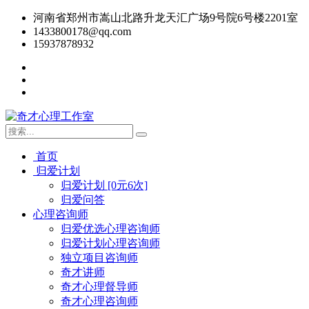
河南省郑州市嵩山北路升龙天汇广场9号院6号楼2201室
1433800178@qq.com
15937878932
首页
归爱计划
归爱计划 [0元6次]
归爱问答
心理咨询师
归爱优选心理咨询师
归爱计划心理咨询师
独立项目咨询师
奇才讲师
奇才心理督导师
奇才心理咨询师