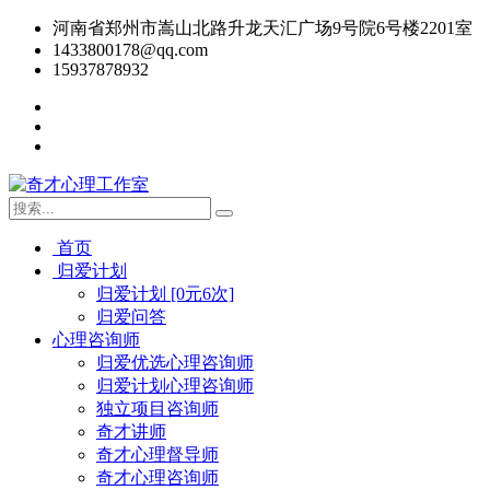
河南省郑州市嵩山北路升龙天汇广场9号院6号楼2201室
1433800178@qq.com
15937878932
首页
归爱计划
归爱计划 [0元6次]
归爱问答
心理咨询师
归爱优选心理咨询师
归爱计划心理咨询师
独立项目咨询师
奇才讲师
奇才心理督导师
奇才心理咨询师