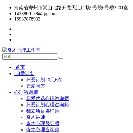
河南省郑州市嵩山北路升龙天汇广场9号院6号楼2201室
1433800178@qq.com
15937878932
首页
归爱计划
归爱计划 [0元6次]
归爱问答
心理咨询师
归爱优选心理咨询师
归爱计划心理咨询师
独立项目咨询师
奇才讲师
奇才心理督导师
奇才心理咨询师