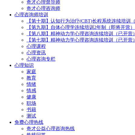
奇才心理督导师
奇才心理咨询师
心理咨询师培训
【第十期】认知行为治疗(CBT)长程系统连续培训
【第九期】自体心理学连续培训2年制（即将开营）
【第八期】精神动力学心理咨询连续培训（已开营
【第七期】精神动力学心理咨询连续培训（已开营
心理课程
心理资讯
心理咨询专栏
心理知识
家庭
教育
情绪
情感
健康
职场
书籍
测试
免费心理热线
奇才公益心理咨询热线
热线问答