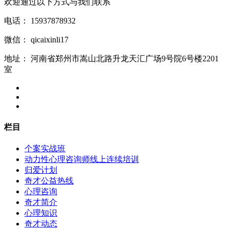
欢迎通过以下方式与我们联系
电话：
15937878932
微信：
qicaixinli17
地址：
河南省郑州市嵩山北路升龙天汇广场9号院6号楼2201
室
栏目
个案实战班
动力性心理咨询师线上连续培训
归爱计划
奇才公益热线
心理咨询
奇才简介
心理知识
奇才动态