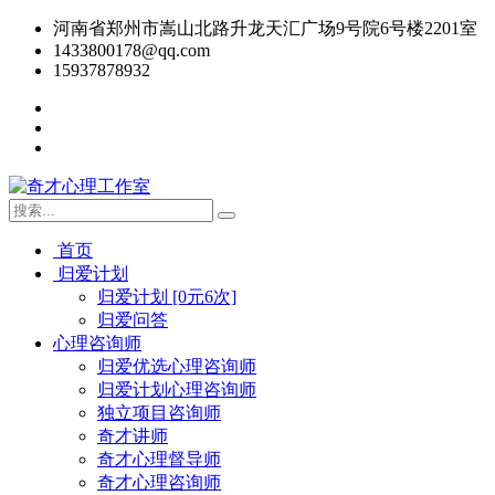
河南省郑州市嵩山北路升龙天汇广场9号院6号楼2201室
1433800178@qq.com
15937878932
首页
归爱计划
归爱计划 [0元6次]
归爱问答
心理咨询师
归爱优选心理咨询师
归爱计划心理咨询师
独立项目咨询师
奇才讲师
奇才心理督导师
奇才心理咨询师