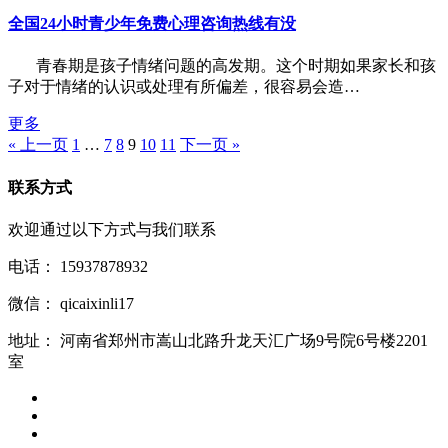
全国24小时青少年免费心理咨询热线有没
青春期是孩子情绪问题的高发期。这个时期如果家长和孩
子对于情绪的认识或处理有所偏差，很容易会造…
更多
« 上一页
1
…
7
8
9
10
11
下一页 »
联系方式
欢迎通过以下方式与我们联系
电话：
15937878932
微信：
qicaixinli17
地址：
河南省郑州市嵩山北路升龙天汇广场9号院6号楼2201
室