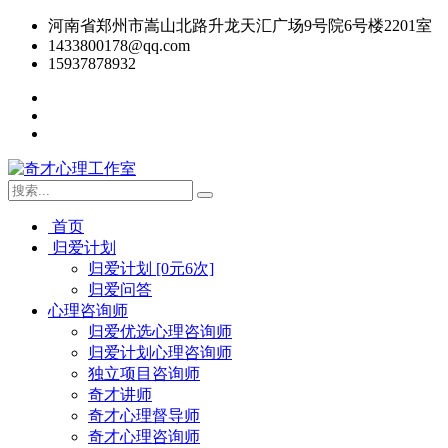
河南省郑州市嵩山北路升龙天汇广场9号院6号楼2201室
1433800178@qq.com
15937878932
首页
归爱计划
归爱计划 [0元6次]
归爱问答
心理咨询师
归爱优选心理咨询师
归爱计划心理咨询师
独立项目咨询师
奇才讲师
奇才心理督导师
奇才心理咨询师