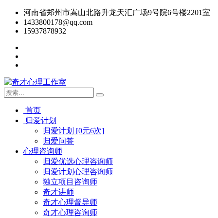
河南省郑州市嵩山北路升龙天汇广场9号院6号楼2201室
1433800178@qq.com
15937878932
首页
归爱计划
归爱计划 [0元6次]
归爱问答
心理咨询师
归爱优选心理咨询师
归爱计划心理咨询师
独立项目咨询师
奇才讲师
奇才心理督导师
奇才心理咨询师