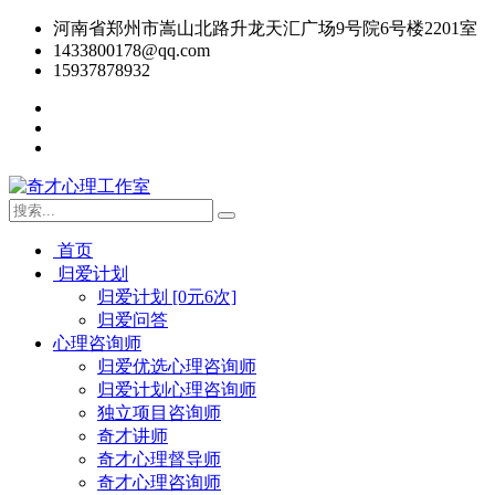
河南省郑州市嵩山北路升龙天汇广场9号院6号楼2201室
1433800178@qq.com
15937878932
首页
归爱计划
归爱计划 [0元6次]
归爱问答
心理咨询师
归爱优选心理咨询师
归爱计划心理咨询师
独立项目咨询师
奇才讲师
奇才心理督导师
奇才心理咨询师