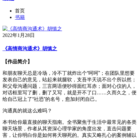
首页
书籍
2022年1月28日
《高情商沟通术》胡慎之
【作品简介】
和朋友聊天总是冷场，冷不丁就炸出个“呵呵”；在团队里想要
发表自己的意见，站起来就腿软，支吾半天说不出个所以然；
和父母沟通问题，三言两语便吵得面红耳赤；面对心仪的人，
对话框里写了删，删了又写，就是开不了口……久而久之，便
给自己冠上了“社恐”的名号，愈加封闭自己。
沟通真的就这么难吗？
本书给你最直接的聊天指南。全书聚焦于生活中最常见的各类
聊天场景，作者从其资深心理学家的角度出发，直击问题要
害，让你明白你是如何将天聊死的。真实又略扎心的案例辅以