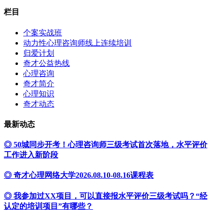
栏目
个案实战班
动力性心理咨询师线上连续培训
归爱计划
奇才公益热线
心理咨询
奇才简介
心理知识
奇才动态
最新动态
◎ 50城同步开考！心理咨询师三级考试首次落地，水平评价
工作进入新阶段
◎ 奇才心理网络大学2026.08.10-08.16课程表
◎ 我参加过XX项目，可以直接报水平评价三级考试吗？“经
认定的培训项目”有哪些？