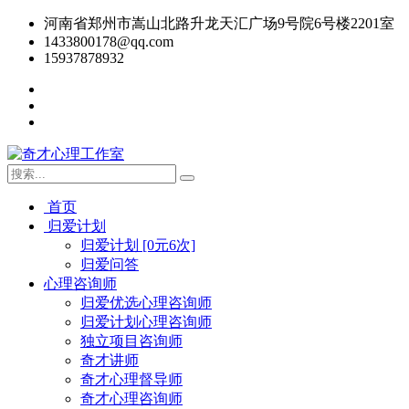
河南省郑州市嵩山北路升龙天汇广场9号院6号楼2201室
1433800178@qq.com
15937878932
首页
归爱计划
归爱计划 [0元6次]
归爱问答
心理咨询师
归爱优选心理咨询师
归爱计划心理咨询师
独立项目咨询师
奇才讲师
奇才心理督导师
奇才心理咨询师