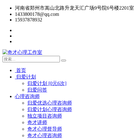
河南省郑州市嵩山北路升龙天汇广场9号院6号楼2201室
1433800178@qq.com
15937878932
首页
归爱计划
归爱计划 [0元6次]
归爱问答
心理咨询师
归爱优选心理咨询师
归爱计划心理咨询师
独立项目咨询师
奇才讲师
奇才心理督导师
奇才心理咨询师