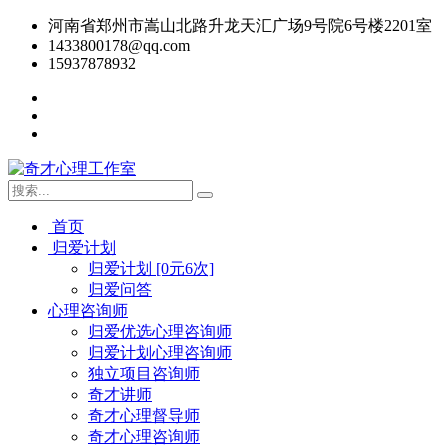
河南省郑州市嵩山北路升龙天汇广场9号院6号楼2201室
1433800178@qq.com
15937878932
首页
归爱计划
归爱计划 [0元6次]
归爱问答
心理咨询师
归爱优选心理咨询师
归爱计划心理咨询师
独立项目咨询师
奇才讲师
奇才心理督导师
奇才心理咨询师