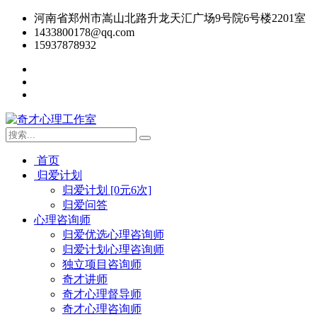
河南省郑州市嵩山北路升龙天汇广场9号院6号楼2201室
1433800178@qq.com
15937878932
首页
归爱计划
归爱计划 [0元6次]
归爱问答
心理咨询师
归爱优选心理咨询师
归爱计划心理咨询师
独立项目咨询师
奇才讲师
奇才心理督导师
奇才心理咨询师