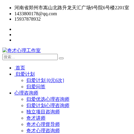
河南省郑州市嵩山北路升龙天汇广场9号院6号楼2201室
1433800178@qq.com
15937878932
首页
归爱计划
归爱计划 [0元6次]
归爱问答
心理咨询师
归爱优选心理咨询师
归爱计划心理咨询师
独立项目咨询师
奇才讲师
奇才心理督导师
奇才心理咨询师