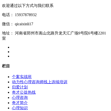
欢迎通过以下方式与我们联系
电话：
15937878932
微信：
qicaixinli17
地址：
河南省郑州市嵩山北路升龙天汇广场9号院6号楼2201
室
栏目
个案实战班
动力性心理咨询师线上连续培训
归爱计划
奇才公益热线
心理咨询
奇才简介
心理知识