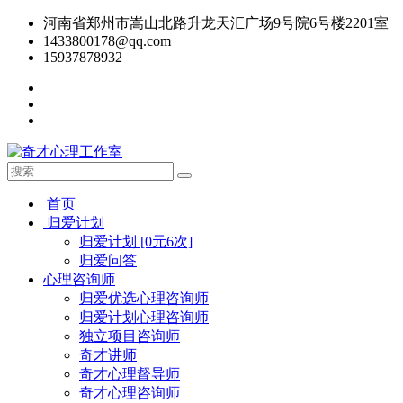
河南省郑州市嵩山北路升龙天汇广场9号院6号楼2201室
1433800178@qq.com
15937878932
首页
归爱计划
归爱计划 [0元6次]
归爱问答
心理咨询师
归爱优选心理咨询师
归爱计划心理咨询师
独立项目咨询师
奇才讲师
奇才心理督导师
奇才心理咨询师