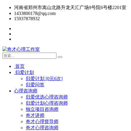
河南省郑州市嵩山北路升龙天汇广场9号院6号楼2201室
1433800178@qq.com
15937878932
首页
归爱计划
归爱计划 [0元6次]
归爱问答
心理咨询师
归爱优选心理咨询师
归爱计划心理咨询师
独立项目咨询师
奇才讲师
奇才心理督导师
奇才心理咨询师