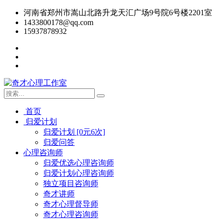
河南省郑州市嵩山北路升龙天汇广场9号院6号楼2201室
1433800178@qq.com
15937878932
首页
归爱计划
归爱计划 [0元6次]
归爱问答
心理咨询师
归爱优选心理咨询师
归爱计划心理咨询师
独立项目咨询师
奇才讲师
奇才心理督导师
奇才心理咨询师