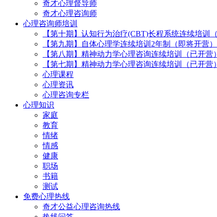
奇才心理督导师
奇才心理咨询师
心理咨询师培训
【第十期】认知行为治疗(CBT)长程系统连续培训
【第九期】自体心理学连续培训2年制（即将开营）
【第八期】精神动力学心理咨询连续培训（已开营
【第七期】精神动力学心理咨询连续培训（已开营
心理课程
心理资讯
心理咨询专栏
心理知识
家庭
教育
情绪
情感
健康
职场
书籍
测试
免费心理热线
奇才公益心理咨询热线
热线问答